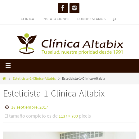
Ir
al
CLÍNICA
INSTALACIONES
DONDE ESTAMOS
contenido
Inicio
Esteticista-1-Clinica-Altabix
Esteticista-1-Clinica-Altabix
Esteticista-1-Clinica-Altabix
18 septiembre, 2017
El tamaño completo es de
pixels
1137 × 700