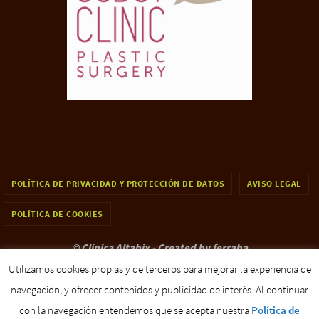
POLÍTICA DE PRIVACIDAD Y PROTECCIÓN DE DATOS
AVISO LEGAL
POLÍTICA DE COOKIES
© Clínica Altabix -
Created by ferraba
Utilizamos cookies propias y de terceros para mejorar la experiencia de
Funciona con
Nirvana
&
WordPress.
navegación, y ofrecer contenidos y publicidad de interés. Al continuar
con la navegación entendemos que se acepta nuestra
Política de